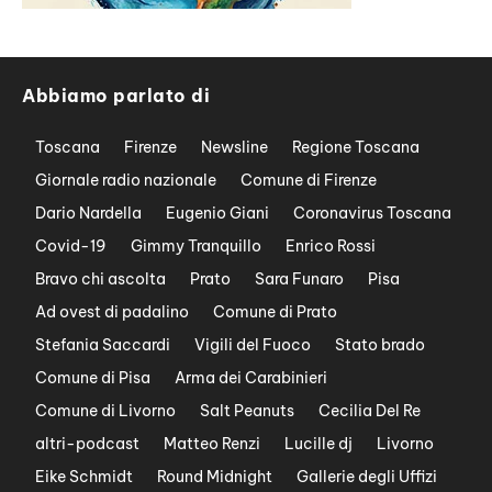
Abbiamo parlato di
Toscana
Firenze
Newsline
Regione Toscana
Giornale radio nazionale
Comune di Firenze
Dario Nardella
Eugenio Giani
Coronavirus Toscana
Covid-19
Gimmy Tranquillo
Enrico Rossi
Bravo chi ascolta
Prato
Sara Funaro
Pisa
Ad ovest di padalino
Comune di Prato
Stefania Saccardi
Vigili del Fuoco
Stato brado
Comune di Pisa
Arma dei Carabinieri
Comune di Livorno
Salt Peanuts
Cecilia Del Re
altri-podcast
Matteo Renzi
Lucille dj
Livorno
Eike Schmidt
Round Midnight
Gallerie degli Uffizi