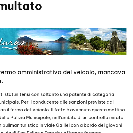
 multato
e fermo amministrativo del veicolo, mancava
e.
i statunitensi con soltanto una patente di categoria
unicipale. Per il conducente alle sanzioni previste dal
n il fermo del veicolo. Il fatto è avvenuto questa mattina
lla Polizia Municipale, nell’ambito di un controllo mirato
 pullman turistico in viale Galilei con a bordo dei giovani
o a via di San Felice a Ema dove l’hanno fermato.