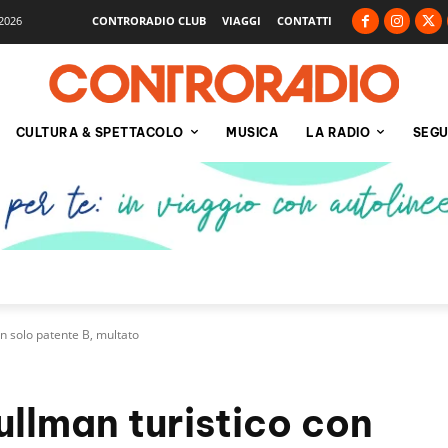
2026
CONTRORADIO CLUB
VIAGGI
CONTATTI
CULTURA & SPETTACOLO
MUSICA
LA RADIO
SEGU
on solo patente B, multato
ullman turistico con