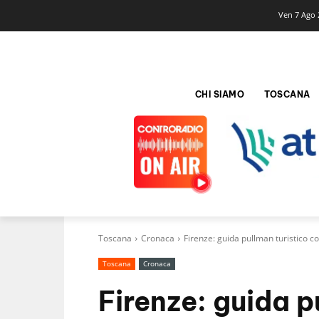
Ven 7 Ago 
CHI SIAMO
TOSCANA
Toscana
Cronaca
Firenze: guida pullman turistico c
Toscana
Cronaca
Firenze: guida p