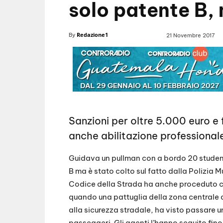
solo patente B,
Redazione1
By
21 Novembre 2017
Sanzioni per oltre 5.000 euro 
anche abilitazione professional
Guidava un pullman con a bordo 20 student
B ma è stato colto sul fatto dalla Polizia M
Codice della Strada ha anche proceduto co
quando una pattuglia della zona centrale de
alla sicurezza stradale, ha visto passare un
passeggeri. Gli agenti l’hanno seguito fin