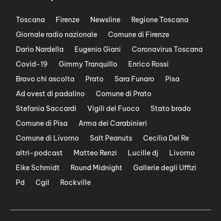
Toscana
Firenze
Newsline
Regione Toscana
Giornale radio nazionale
Comune di Firenze
Dario Nardella
Eugenio Giani
Coronavirus Toscana
Covid-19
Gimmy Tranquillo
Enrico Rossi
Bravo chi ascolta
Prato
Sara Funaro
Pisa
Ad ovest di padalino
Comune di Prato
Stefania Saccardi
Vigili del Fuoco
Stato brado
Comune di Pisa
Arma dei Carabinieri
Comune di Livorno
Salt Peanuts
Cecilia Del Re
altri-podcast
Matteo Renzi
Lucille dj
Livorno
Eike Schmidt
Round Midnight
Gallerie degli Uffizi
Pd
Cgil
Rockville