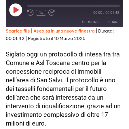
P
1x
00:00
/
00:01:42
l
a
SUBSCRIBE
SHARE
y
E
Scarica file
|
Ascolta in una nuova finestra
|
Durata:
p
i
00:01:42
|
Registrato il 10 Marzo 2025
SHARE
s
RSS FEED
o
d
LINK
Siglato oggi un protocollo di intesa tra tra
e
Comune e Asl Toscana centro per la
EMBED
concessione reciproca di immobili
nell’area di San Salvi. Il protocollo è uno
dei tasselli fondamentali per il futuro
dell’area che sarà interessata da un
intervento di riqualificazione, grazie ad un
investimento complessivo di oltre 17
milioni di euro.