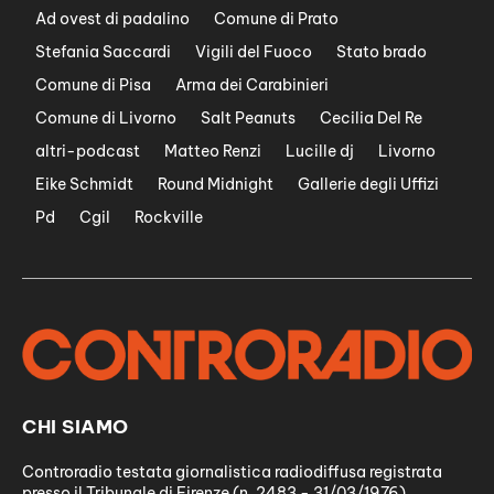
Ad ovest di padalino
Comune di Prato
Stefania Saccardi
Vigili del Fuoco
Stato brado
Comune di Pisa
Arma dei Carabinieri
Comune di Livorno
Salt Peanuts
Cecilia Del Re
altri-podcast
Matteo Renzi
Lucille dj
Livorno
Eike Schmidt
Round Midnight
Gallerie degli Uffizi
Pd
Cgil
Rockville
CHI SIAMO
Controradio testata giornalistica radiodiffusa registrata
presso il Tribunale di Firenze (n. 2483 - 31/03/1976)