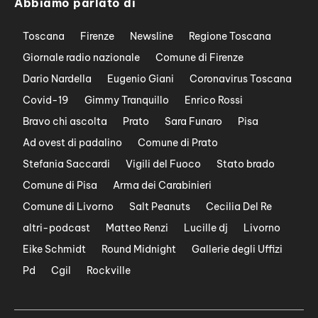
Abbiamo parlato di
Toscana
Firenze
Newsline
Regione Toscana
Giornale radio nazionale
Comune di Firenze
Dario Nardella
Eugenio Giani
Coronavirus Toscana
Covid-19
Gimmy Tranquillo
Enrico Rossi
Bravo chi ascolta
Prato
Sara Funaro
Pisa
Ad ovest di padalino
Comune di Prato
Stefania Saccardi
Vigili del Fuoco
Stato brado
Comune di Pisa
Arma dei Carabinieri
Comune di Livorno
Salt Peanuts
Cecilia Del Re
altri-podcast
Matteo Renzi
Lucille dj
Livorno
Eike Schmidt
Round Midnight
Gallerie degli Uffizi
Pd
Cgil
Rockville