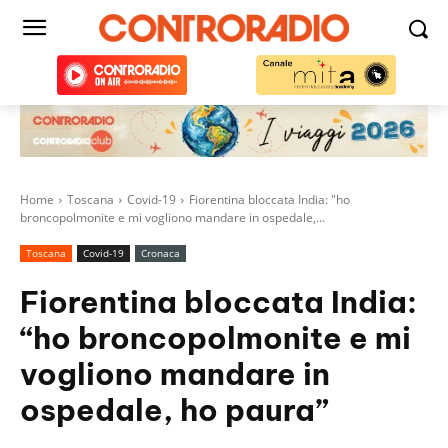
Home
Toscana
Covid-19
Fiorentina bloccata India: "ho
broncopolmonite e mi vogliono mandare in ospedale,...
Toscana
Covid-19
Cronaca
Fiorentina bloccata India:
“ho broncopolmonite e mi
vogliono mandare in
ospedale, ho paura”