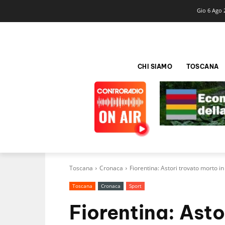
Gio 6 Ago 
CHI SIAMO
TOSCANA
Toscana
Cronaca
Fiorentina: Astori trovato morto 
Toscana
Cronaca
Sport
Fiorentina: Asto