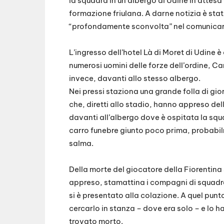
la squadra in un albergo di Udine in attes
formazione friulana. A darne notizia è stata
“profondamente sconvolta” nel comunicar
L’ingresso dell’hotel Là di Moret di Udine è
numerosi uomini delle forze dell’ordine, Ca
invece, davanti allo stesso albergo.
Nei pressi staziona una grande folla di gior
che, diretti allo stadio, hanno appreso de
davanti all’albergo dove è ospitata la squa
carro funebre giunto poco prima, probabilm
salma.
Della morte del giocatore della Fiorentina
appreso, stamattina i compagni di squadra 
si è presentato alla colazione. A quel pu
cercarlo in stanza – dove era solo – e lo 
trovato morto.