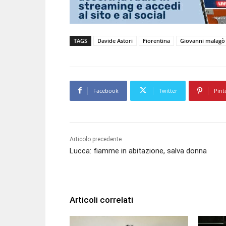
TAGS
Davide Astori
Fiorentina
Giovanni malagò
Facebook
Twitter
Pint
Articolo precedente
Lucca: fiamme in abitazione, salva donna
Articoli correlati