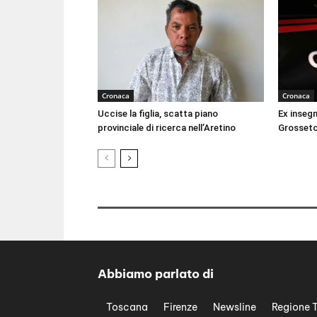
Cronaca
Cronaca
Uccise la figlia, scatta piano
Ex inseg
provinciale di ricerca nell’Aretino
Grosseto
Abbiamo parlato di
Toscana
Firenze
Newsline
Regione 