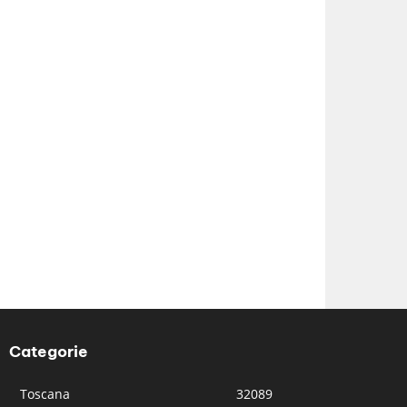
Categorie
Toscana
32089