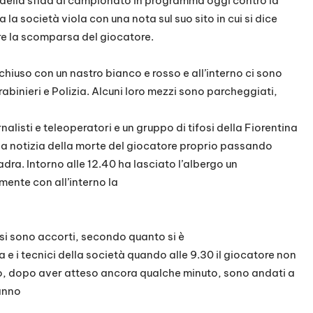
a della sfida di campionato in programma oggi contro la
 la società viola con una nota sul suo sito in cui si dice
e la scomparsa del giocatore.
 chiuso con un nastro bianco e rosso e all’interno ci sono
rabinieri e Polizia. Alcuni loro mezzi sono parcheggiati,
nalisti e teleoperatori e un gruppo di tifosi della Fiorentina
lla notizia della morte del giocatore proprio passando
dra. Intorno alle 12.40 ha lasciato l’albergo un
ente con all’interno la
 si sono accorti, secondo quanto si è
e i tecnici della società quando alle 9.30 il giocatore non
nto, dopo aver atteso ancora qualche minuto, sono andati a
hanno