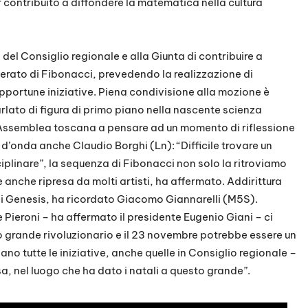
 contribuito a diffondere la matematica nella cultura
a del Consiglio regionale e alla Giunta di contribuire a
erato di Fibonacci, prevedendo la realizzazione di
pportune iniziative. Piena condivisione alla mozione è
rlato di figura di primo piano nella nascente scienza
l’Assemblea toscana a pensare ad un momento di riflessione
d’onda anche Claudio Borghi (Ln): “Difficile trovare un
ciplinare”, la sequenza di Fibonacci non solo la ritroviamo
anche ripresa da molti artisti, ha affermato. Addirittura
ei Genesis, ha ricordato Giacomo Giannarelli (M5S).
e Pieroni – ha affermato il presidente Eugenio Giani – ci
to grande rivoluzionario e il 23 novembre potrebbe essere un
 tutte le iniziative, anche quelle in Consiglio regionale –
a, nel luogo che ha dato i natali a questo grande”.