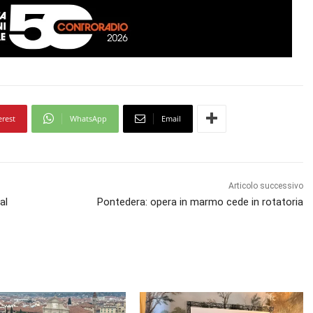
erest
WhatsApp
Email
Articolo successivo
al
Pontedera: opera in marmo cede in rotatoria