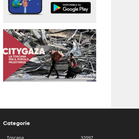
Categorie
Toscana
32097