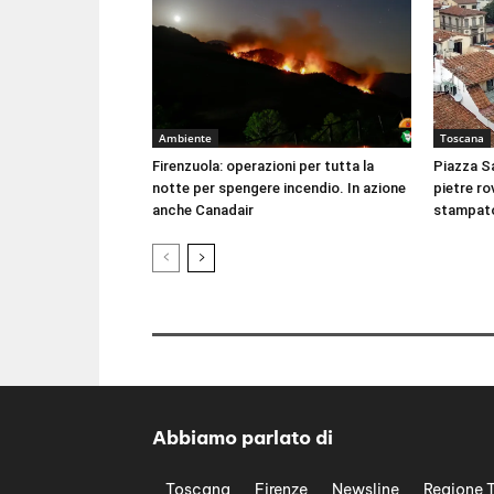
Ambiente
Toscana
Firenzuola: operazioni per tutta la
Piazza Sa
notte per spengere incendio. In azione
pietre rov
anche Canadair
stampat
Abbiamo parlato di
Toscana
Firenze
Newsline
Regione 