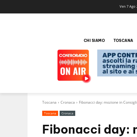
Ven 7 Ago 
CHI SIAMO
TOSCANA
Toscana
Cronaca
Fibonacci day: mozione in Consigli
Toscana
Cronaca
Fibonacci day: 