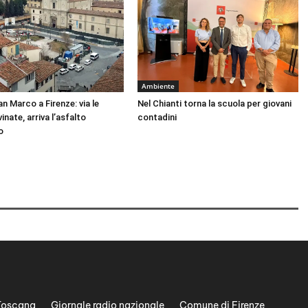
Ambiente
n Marco a Firenze: via le
Nel Chianti torna la scuola per giovani
inate, arriva l’asfalto
contadini
o
Toscana
Giornale radio nazionale
Comune di Firenze