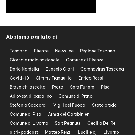
Abbiamo parlato di
Toscana
Firenze
Newsline
Regione Toscana
Giornale radio nazionale
Comune di Firenze
Dario Nardella
Eugenio Giani
Coronavirus Toscana
Covid-19
Gimmy Tranquillo
Enrico Rossi
Bravo chi ascolta
Prato
Sara Funaro
Pisa
Ad ovest di padalino
Comune di Prato
Stefania Saccardi
Vigili del Fuoco
Stato brado
Comune di Pisa
Arma dei Carabinieri
Comune di Livorno
Salt Peanuts
Cecilia Del Re
altri-podcast
Matteo Renzi
Lucille dj
Livorno