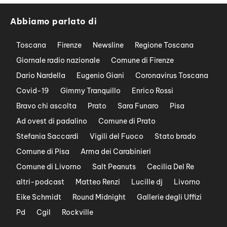
Abbiamo parlato di
Toscana
Firenze
Newsline
Regione Toscana
Giornale radio nazionale
Comune di Firenze
Dario Nardella
Eugenio Giani
Coronavirus Toscana
Covid-19
Gimmy Tranquillo
Enrico Rossi
Bravo chi ascolta
Prato
Sara Funaro
Pisa
Ad ovest di padalino
Comune di Prato
Stefania Saccardi
Vigili del Fuoco
Stato brado
Comune di Pisa
Arma dei Carabinieri
Comune di Livorno
Salt Peanuts
Cecilia Del Re
altri-podcast
Matteo Renzi
Lucille dj
Livorno
Eike Schmidt
Round Midnight
Gallerie degli Uffizi
Pd
Cgil
Rockville