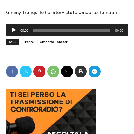
Gimmy Tranquillo ha intervistato Umberto Tombari:
A
00:00
00:00
u
TAGS
Firenze
Umberto Tombari
d
i
o
P
l
a
y
e
r