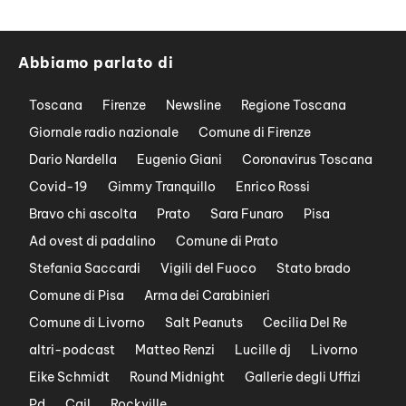
Abbiamo parlato di
Toscana
Firenze
Newsline
Regione Toscana
Giornale radio nazionale
Comune di Firenze
Dario Nardella
Eugenio Giani
Coronavirus Toscana
Covid-19
Gimmy Tranquillo
Enrico Rossi
Bravo chi ascolta
Prato
Sara Funaro
Pisa
Ad ovest di padalino
Comune di Prato
Stefania Saccardi
Vigili del Fuoco
Stato brado
Comune di Pisa
Arma dei Carabinieri
Comune di Livorno
Salt Peanuts
Cecilia Del Re
altri-podcast
Matteo Renzi
Lucille dj
Livorno
Eike Schmidt
Round Midnight
Gallerie degli Uffizi
Pd
Cgil
Rockville