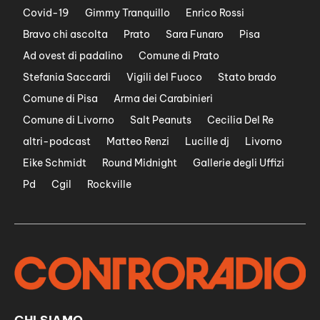
Covid-19
Gimmy Tranquillo
Enrico Rossi
Bravo chi ascolta
Prato
Sara Funaro
Pisa
Ad ovest di padalino
Comune di Prato
Stefania Saccardi
Vigili del Fuoco
Stato brado
Comune di Pisa
Arma dei Carabinieri
Comune di Livorno
Salt Peanuts
Cecilia Del Re
altri-podcast
Matteo Renzi
Lucille dj
Livorno
Eike Schmidt
Round Midnight
Gallerie degli Uffizi
Pd
Cgil
Rockville
CHI SIAMO