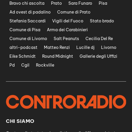
Bravo chi ascolta
Prato
Sara Funaro
Pisa
Ad ovest di padalino
Comune di Prato
Stefania Saccardi
Vigili del Fuoco
Stato brado
Comune di Pisa
Arma dei Carabinieri
Comune di Livorno
Salt Peanuts
Cecilia Del Re
altri-podcast
Matteo Renzi
Lucille dj
Livorno
Eike Schmidt
Round Midnight
Gallerie degli Uffizi
Pd
Cgil
Rockville
CHI SIAMO