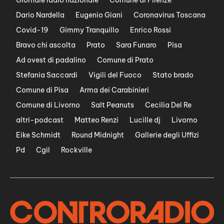
Dario Nardella
Eugenio Giani
Coronavirus Toscana
Covid-19
Gimmy Tranquillo
Enrico Rossi
Bravo chi ascolta
Prato
Sara Funaro
Pisa
Ad ovest di padalino
Comune di Prato
Stefania Saccardi
Vigili del Fuoco
Stato brado
Comune di Pisa
Arma dei Carabinieri
Comune di Livorno
Salt Peanuts
Cecilia Del Re
altri-podcast
Matteo Renzi
Lucille dj
Livorno
Eike Schmidt
Round Midnight
Gallerie degli Uffizi
Pd
Cgil
Rockville