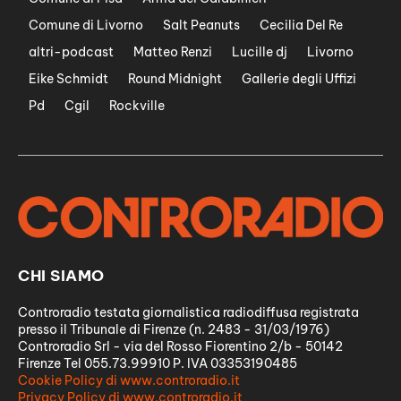
Comune di Livorno
Salt Peanuts
Cecilia Del Re
altri-podcast
Matteo Renzi
Lucille dj
Livorno
Eike Schmidt
Round Midnight
Gallerie degli Uffizi
Pd
Cgil
Rockville
CHI SIAMO
Controradio testata giornalistica radiodiffusa registrata
presso il Tribunale di Firenze (n. 2483 - 31/03/1976)
Controradio Srl - via del Rosso Fiorentino 2/b - 50142
Firenze Tel 055.73.99910 P. IVA 03353190485
Cookie Policy di www.controradio.it
Privacy Policy di www.controradio.it