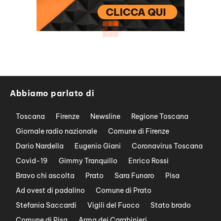
Abbiamo parlato di
Toscana
Firenze
Newsline
Regione Toscana
Giornale radio nazionale
Comune di Firenze
Dario Nardella
Eugenio Giani
Coronavirus Toscana
Covid-19
Gimmy Tranquillo
Enrico Rossi
Bravo chi ascolta
Prato
Sara Funaro
Pisa
Ad ovest di padalino
Comune di Prato
Stefania Saccardi
Vigili del Fuoco
Stato brado
Comune di Pisa
Arma dei Carabinieri