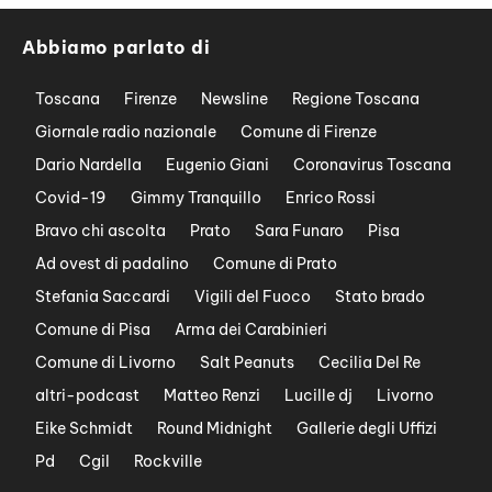
Abbiamo parlato di
Toscana
Firenze
Newsline
Regione Toscana
Giornale radio nazionale
Comune di Firenze
Dario Nardella
Eugenio Giani
Coronavirus Toscana
Covid-19
Gimmy Tranquillo
Enrico Rossi
Bravo chi ascolta
Prato
Sara Funaro
Pisa
Ad ovest di padalino
Comune di Prato
Stefania Saccardi
Vigili del Fuoco
Stato brado
Comune di Pisa
Arma dei Carabinieri
Comune di Livorno
Salt Peanuts
Cecilia Del Re
altri-podcast
Matteo Renzi
Lucille dj
Livorno
Eike Schmidt
Round Midnight
Gallerie degli Uffizi
Pd
Cgil
Rockville