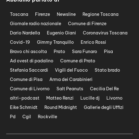
Toscana
Firenze
Newsline
Regione Toscana
Giornale radio nazionale
Comune di Firenze
Dario Nardella
Eugenio Giani
Coronavirus Toscana
Covid-19
Gimmy Tranquillo
Enrico Rossi
Bravo chi ascolta
Prato
Sara Funaro
Pisa
Ad ovest di padalino
Comune di Prato
Stefania Saccardi
Vigili del Fuoco
Stato brado
Comune di Pisa
Arma dei Carabinieri
Comune di Livorno
Salt Peanuts
Cecilia Del Re
altri-podcast
Matteo Renzi
Lucille dj
Livorno
Eike Schmidt
Round Midnight
Gallerie degli Uffizi
Pd
Cgil
Rockville