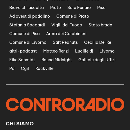
Bravo chi ascolta
Prato
Sara Funaro
Pisa
Ad ovest di padalino
Comune di Prato
Stefania Saccardi
Vigili del Fuoco
Stato brado
Comune di Pisa
Arma dei Carabinieri
Comune di Livorno
Salt Peanuts
Cecilia Del Re
altri-podcast
Matteo Renzi
Lucille dj
Livorno
Eike Schmidt
Round Midnight
Gallerie degli Uffizi
Pd
Cgil
Rockville
CHI SIAMO