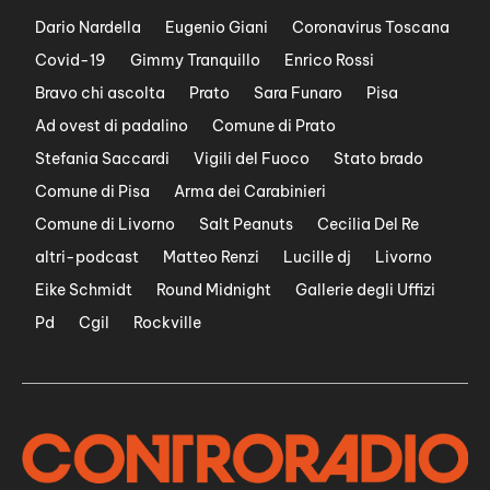
Dario Nardella
Eugenio Giani
Coronavirus Toscana
Covid-19
Gimmy Tranquillo
Enrico Rossi
Bravo chi ascolta
Prato
Sara Funaro
Pisa
Ad ovest di padalino
Comune di Prato
Stefania Saccardi
Vigili del Fuoco
Stato brado
Comune di Pisa
Arma dei Carabinieri
Comune di Livorno
Salt Peanuts
Cecilia Del Re
altri-podcast
Matteo Renzi
Lucille dj
Livorno
Eike Schmidt
Round Midnight
Gallerie degli Uffizi
Pd
Cgil
Rockville