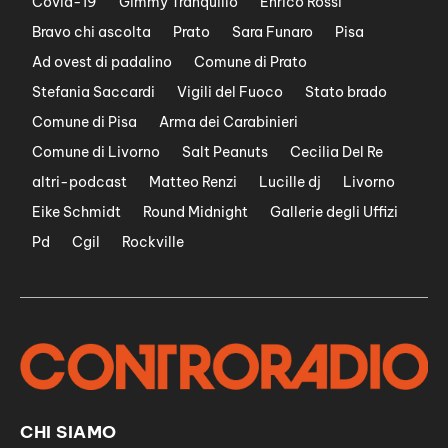
Covid-19
Gimmy Tranquillo
Enrico Rossi
Bravo chi ascolta
Prato
Sara Funaro
Pisa
Ad ovest di padalino
Comune di Prato
Stefania Saccardi
Vigili del Fuoco
Stato brado
Comune di Pisa
Arma dei Carabinieri
Comune di Livorno
Salt Peanuts
Cecilia Del Re
altri-podcast
Matteo Renzi
Lucille dj
Livorno
Eike Schmidt
Round Midnight
Gallerie degli Uffizi
Pd
Cgil
Rockville
CHI SIAMO