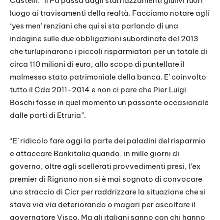
Castelli: “Il Pd passa dagli starnazzamenti giulivi fuori
luogo ai travisamenti della realtà. Facciamo notare agli
‘yes men’ renziani che qui si sta parlando di una
indagine sulle due obbligazioni subordinate del 2013
che turlupinarono i piccoli risparmiatori per un totale di
circa 110 milioni di euro, allo scopo di puntellare il
malmesso stato patrimoniale della banca. E’ coinvolto
tutto il Cda 2011-2014 e non ci pare che Pier Luigi
Boschi fosse in quel momento un passante occasionale
dalle parti di Etruria”.
“E’ ridicolo fare oggi la parte dei paladini del risparmio
e attaccare Bankitalia quando, in mille giorni di
governo, oltre agli scellerati provvedimenti presi, l’ex
premier di Rignano non si è mai sognato di convocare
uno straccio di Cicr per raddrizzare la situazione che si
stava via via deteriorando o magari per ascoltare il
governatore Visco. Ma gli italiani sanno con chi hanno