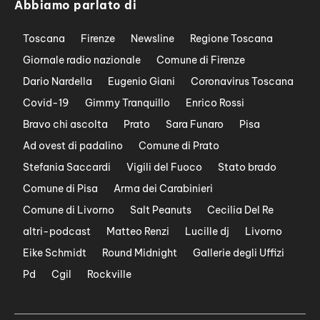
Abbiamo parlato di
Toscana
Firenze
Newsline
Regione Toscana
Giornale radio nazionale
Comune di Firenze
Dario Nardella
Eugenio Giani
Coronavirus Toscana
Covid-19
Gimmy Tranquillo
Enrico Rossi
Bravo chi ascolta
Prato
Sara Funaro
Pisa
Ad ovest di padalino
Comune di Prato
Stefania Saccardi
Vigili del Fuoco
Stato brado
Comune di Pisa
Arma dei Carabinieri
Comune di Livorno
Salt Peanuts
Cecilia Del Re
altri-podcast
Matteo Renzi
Lucille dj
Livorno
Eike Schmidt
Round Midnight
Gallerie degli Uffizi
Pd
Cgil
Rockville