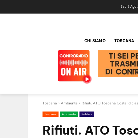
Sab 8 Ago 
CHI SIAMO
TOSCANA
Toscana
Ambiente
Rifiuti. ATO Toscana Costa: dicia
Toscana
Ambiente
Politica
Rifiuti. ATO To