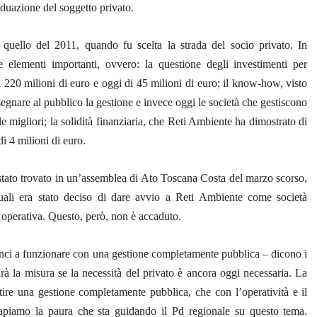
iduazione del soggetto privato.
 quello del 2011, quando fu scelta la strada del socio privato. In
 elementi importanti, ovvero: la questione degli investimenti per
di 220 milioni di euro e oggi di 45 milioni di euro; il know-how, visto
segnare al pubblico la gestione e invece oggi le società che gestiscono
le migliori; la solidità finanziaria, che Reti Ambiente ha dimostrato di
di 4 milioni di euro.
stato trovato in un’assemblea di Ato Toscana Costa del marzo scorso,
uali era stato deciso di dare avvio a Reti Ambiente come società
ti operativa. Questo, però, non è accaduto.
ci a funzionare con una gestione completamente pubblica – dicono i
arà la misura se la necessità del privato è ancora oggi necessaria. La
tire una gestione completamente pubblica, che con l’operatività e il
apiamo la paura che sta guidando il Pd regionale su questo tema.