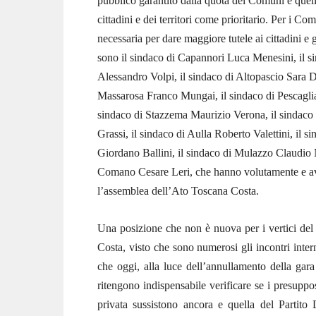
pubblico garantito dalla quota dei Comuni e quello
cittadini e dei territori come prioritario. Per i Co
necessaria per dare maggiore tutele ai cittadini e 
sono il sindaco di Capannori Luca Menesini, il s
Alessandro Volpi, il sindaco di Altopascio Sara D
Massarosa Franco Mungai, il sindaco di Pescaglia
sindaco di Stazzema Maurizio Verona, il sindaco 
Grassi, il sindaco di Aulla Roberto Valettini, il 
Giordano Ballini, il sindaco di Mulazzo Claudio 
Comano Cesare Leri, che hanno volutamente e ave
l’assemblea dell’Ato Toscana Costa.
Una posizione che non è nuova per i vertici del P
Costa, visto che sono numerosi gli incontri intern
che oggi, alla luce dell’annullamento della gara
ritengono indispensabile verificare se i presuppo
privata sussistono ancora e quella del Partito