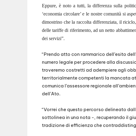
Eppure, è noto a tutti, la differenza sulla polit
‘economia circolare’ e le nostre comunità si aspe
dimostrino che la raccolta differenziata, il ricic
delle tariffe di riferimento, ad un netto abbattimen
dei servizi”.
“Prendo atto con rammarico dell’esito del
numero legale per procedere alla discussion
troveremo costretti ad adempiere agli obbl
territorialmente competenti la mancata 
comunica l’assessore regionale all’ambie
dell’Ato.
“Vorrei che questo percorso delineato dall
sottolinea in una nota -, recuperando il gi
tradizione di efficienza che contraddisting