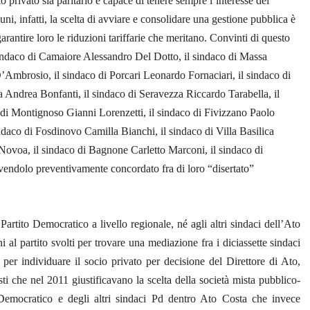
 privato sia paritario e capace di tenere sempre l’interesse dei
muni, infatti, la scelta di avviare e consolidare una gestione pubblica è
garantire loro le riduzioni tariffarie che meritano. Convinti di questo
indaco di Camaiore Alessandro Del Dotto, il sindaco di Massa
’Ambrosio, il sindaco di Porcari Leonardo Fornaciari, il sindaco di
 Andrea Bonfanti, il sindaco di Seravezza Riccardo Tarabella, il
di Montignoso Gianni Lorenzetti, il sindaco di Fivizzano Paolo
sindaco di Fosdinovo Camilla Bianchi, il sindaco di Villa Basilica
Novoa, il sindaco di Bagnone Carletto Marconi, il sindaco di
ndolo preventivamente concordato fra di loro “disertato”
artito Democratico a livello regionale, né agli altri sindaci dell’Ato
i al partito svolti per trovare una mediazione fra i diciassette sindaci
 per individuare il socio privato per decisione del Direttore di Ato,
sti che nel 2011 giustificavano la scelta della società mista pubblico-
 Democratico e degli altri sindaci Pd dentro Ato Costa che invece