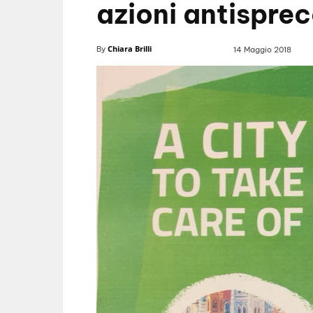
azioni antispre
Chiara Brilli
By
14 Maggio 2018