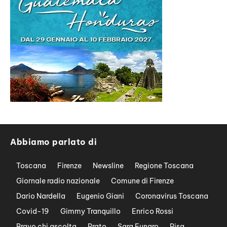
Abbiamo parlato di
Toscana
Firenze
Newsline
Regione Toscana
Giornale radio nazionale
Comune di Firenze
Dario Nardella
Eugenio Giani
Coronavirus Toscana
Covid-19
Gimmy Tranquillo
Enrico Rossi
Bravo chi ascolta
Prato
Sara Funaro
Pisa