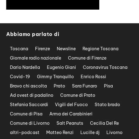
Abbiamo parlato di
Toscana
Firenze
Newsline
Regione Toscana
Giornale radio nazionale
Comune di Firenze
Dario Nardella
Eugenio Giani
Coronavirus Toscana
Covid-19
Gimmy Tranquillo
Enrico Rossi
Bravo chi ascolta
Prato
Sara Funaro
Pisa
Ad ovest di padalino
Comune di Prato
Stefania Saccardi
Vigili del Fuoco
Stato brado
Comune di Pisa
Arma dei Carabinieri
Comune di Livorno
Salt Peanuts
Cecilia Del Re
altri-podcast
Matteo Renzi
Lucille dj
Livorno