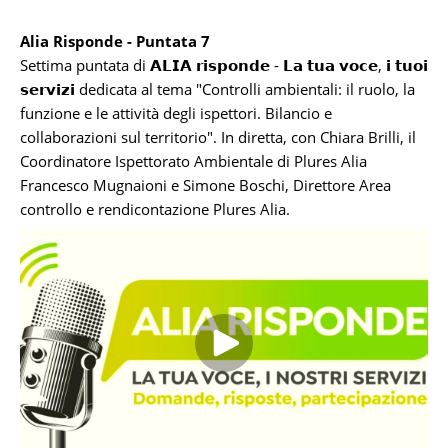
Alia Risponde - Puntata 7
Settima puntata di 𝗔𝗟𝗜𝗔 𝗿𝗶𝘀𝗽𝗼𝗻𝗱𝗲 - 𝗟𝗮 𝘁𝘂𝗮 𝘃𝗼𝗰𝗲, 𝗶 𝘁𝘂𝗼𝗶
𝘀𝗲𝗿𝘃𝗶𝘇𝗶 dedicata al tema "Controlli ambientali: il ruolo, la
funzione e le attività degli ispettori. Bilancio e
collaborazioni sul territorio". In diretta, con Chiara Brilli, il
Coordinatore Ispettorato Ambientale di Plures Alia
Francesco Mugnaioni e Simone Boschi, Direttore Area
controllo e rendicontazione Plures Alia.