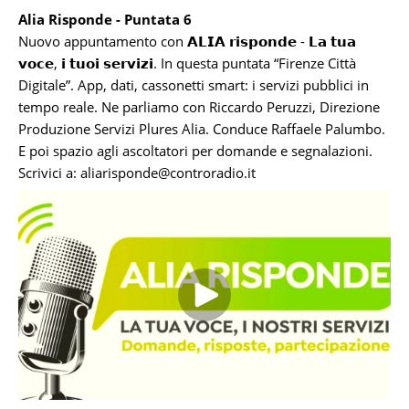
Alia Risponde - Puntata 6
Nuovo appuntamento con 𝗔𝗟𝗜𝗔 𝗿𝗶𝘀𝗽𝗼𝗻𝗱𝗲 - 𝗟𝗮 𝘁𝘂𝗮
𝘃𝗼𝗰𝗲, 𝗶 𝘁𝘂𝗼𝗶 𝘀𝗲𝗿𝘃𝗶𝘇𝗶. In questa puntata “Firenze Città
Digitale”. App, dati, cassonetti smart: i servizi pubblici in
tempo reale. Ne parliamo con Riccardo Peruzzi, Direzione
Produzione Servizi Plures Alia. Conduce Raffaele Palumbo.
E poi spazio agli ascoltatori per domande e segnalazioni.
Scrivici a:
aliarisponde@controradio.it