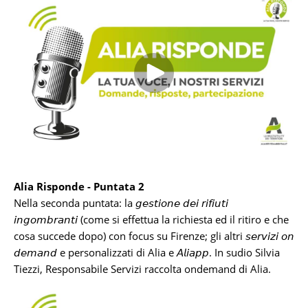
Alia Risponde - Puntata 2
Nella seconda puntata: la 𝘨𝘦𝘴𝘵𝘪𝘰𝘯𝘦 𝘥𝘦𝘪 𝘳𝘪𝘧𝘪𝘶𝘵𝘪
𝘪𝘯𝘨𝘰𝘮𝘣𝘳𝘢𝘯𝘵𝘪 (come si effettua la richiesta ed il ritiro e che
cosa succede dopo) con focus su Firenze; gli altri 𝘴𝘦𝘳𝘷𝘪𝘻𝘪 𝘰𝘯
𝘥𝘦𝘮𝘢𝘯𝘥 e personalizzati di Alia e 𝘈𝘭𝘪𝘢𝘱𝘱. In sudio Silvia
Tiezzi, Responsabile Servizi raccolta ondemand di Alia.