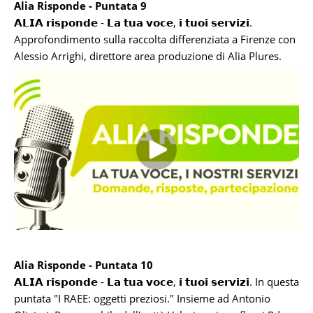
Alia Risponde - Puntata 9
𝗔𝗟𝗜𝗔 𝗿𝗶𝘀𝗽𝗼𝗻𝗱𝗲 - 𝗟𝗮 𝘁𝘂𝗮 𝘃𝗼𝗰𝗲, 𝗶 𝘁𝘂𝗼𝗶 𝘀𝗲𝗿𝘃𝗶𝘇𝗶.
Approfondimento sulla raccolta differenziata a Firenze con
Alessio Arrighi, direttore area produzione di Alia Plures.
Alia Risponde - Puntata 10
𝗔𝗟𝗜𝗔 𝗿𝗶𝘀𝗽𝗼𝗻𝗱𝗲 - 𝗟𝗮 𝘁𝘂𝗮 𝘃𝗼𝗰𝗲, 𝗶 𝘁𝘂𝗼𝗶 𝘀𝗲𝗿𝘃𝗶𝘇𝗶. In questa
puntata "I RAEE: oggetti preziosi." Insieme ad Antonio