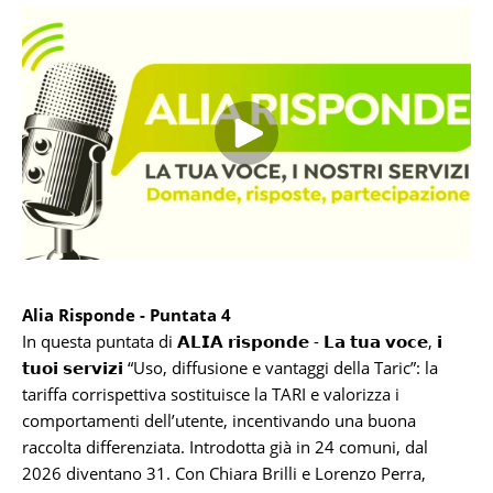
Alia Risponde - Puntata 4
In questa puntata di 𝗔𝗟𝗜𝗔 𝗿𝗶𝘀𝗽𝗼𝗻𝗱𝗲 - 𝗟𝗮 𝘁𝘂𝗮 𝘃𝗼𝗰𝗲, 𝗶
𝘁𝘂𝗼𝗶 𝘀𝗲𝗿𝘃𝗶𝘇𝗶 “Uso, diffusione e vantaggi della Taric”: la
tariffa corrispettiva sostituisce la TARI e valorizza i
comportamenti dell’utente, incentivando una buona
raccolta differenziata. Introdotta già in 24 comuni, dal
2026 diventano 31. Con Chiara Brilli e Lorenzo Perra,