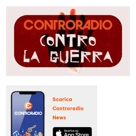
Scarica
Controradio
News