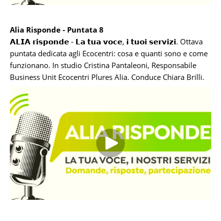
Alia Risponde - Puntata 8
𝗔𝗟𝗜𝗔 𝗿𝗶𝘀𝗽𝗼𝗻𝗱𝗲 - 𝗟𝗮 𝘁𝘂𝗮 𝘃𝗼𝗰𝗲, 𝗶 𝘁𝘂𝗼𝗶 𝘀𝗲𝗿𝘃𝗶𝘇𝗶. Ottava
puntata dedicata agli Ecocentri: cosa e quanti sono e come
funzionano. In studio Cristina Pantaleoni, Responsabile
Business Unit Ecocentri Plures Alia. Conduce Chiara Brilli.