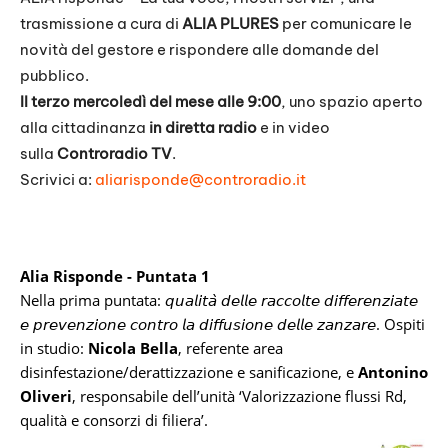
trasmissione a cura di
ALIA PLURES
per comunicare le
novità del gestore e rispondere alle domande del
pubblico.
Il terzo mercoledì del mese alle 9:00
, uno spazio aperto
alla cittadinanza
in diretta radio
e in video
sulla
Controradio TV
.
Scrivici a:
aliarisponde@controradio.it
Alia Risponde - Puntata 1
Nella prima puntata: 𝘲𝘶𝘢𝘭𝘪𝘵𝘢̀ 𝘥𝘦𝘭𝘭𝘦 𝘳𝘢𝘤𝘤𝘰𝘭𝘵𝘦 𝘥𝘪𝘧𝘧𝘦𝘳𝘦𝘯𝘻𝘪𝘢𝘵𝘦
𝘦 𝘱𝘳𝘦𝘷𝘦𝘯𝘻𝘪𝘰𝘯𝘦 𝘤𝘰𝘯𝘵𝘳𝘰 𝘭𝘢 𝘥𝘪𝘧𝘧𝘶𝘴𝘪𝘰𝘯𝘦 𝘥𝘦𝘭𝘭𝘦 𝘻𝘢𝘯𝘻𝘢𝘳𝘦. Ospiti
in studio:
Nicola Bella
, referente area
disinfestazione/derattizzazione e sanificazione, e
Antonino
Oliveri
, responsabile dell’unità ‘Valorizzazione flussi Rd,
qualità e consorzi di filiera’.