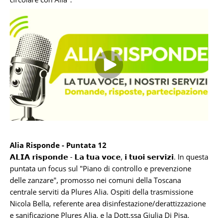
Alia Risponde - Puntata 12
𝗔𝗟𝗜𝗔 𝗿𝗶𝘀𝗽𝗼𝗻𝗱𝗲 - 𝗟𝗮 𝘁𝘂𝗮 𝘃𝗼𝗰𝗲, 𝗶 𝘁𝘂𝗼𝗶 𝘀𝗲𝗿𝘃𝗶𝘇𝗶. In questa
puntata un focus sul "Piano di controllo e prevenzione
delle zanzare", promosso nei comuni della Toscana
centrale serviti da Plures Alia. Ospiti della trasmissione
Nicola Bella, referente area disinfestazione/derattizzazione
e sanificazione Plures Alia, e la Dott.ssa Giulia Di Pisa,