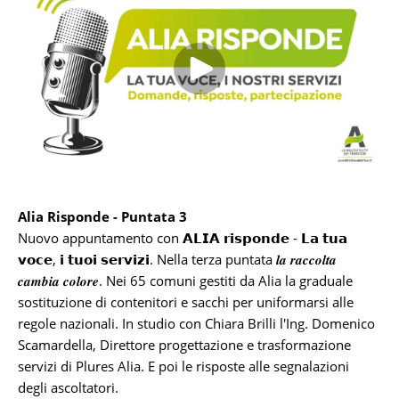
Alia Risponde - Puntata 3
Nuovo appuntamento con 𝗔𝗟𝗜𝗔 𝗿𝗶𝘀𝗽𝗼𝗻𝗱𝗲 - 𝗟𝗮 𝘁𝘂𝗮
𝘃𝗼𝗰𝗲, 𝗶 𝘁𝘂𝗼𝗶 𝘀𝗲𝗿𝘃𝗶𝘇𝗶. Nella terza puntata 𝒍𝒂 𝒓𝒂𝒄𝒄𝒐𝒍𝒕𝒂
𝒄𝒂𝒎𝒃𝒊𝒂 𝒄𝒐𝒍𝒐𝒓𝒆. Nei 65 comuni gestiti da Alia la graduale
sostituzione di contenitori e sacchi per uniformarsi alle
regole nazionali. In studio con Chiara Brilli l'Ing. Domenico
Scamardella, Direttore progettazione e trasformazione
servizi di Plures Alia. E poi le risposte alle segnalazioni
degli ascoltatori.