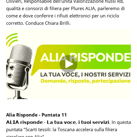
Olivieri, Responsabile dell'unità Valorizzazione flussi Rd,
qualità e consorzi di filiera per Plures ALIA, parleremo di
come e dove conferire i rifiuti elettronici per un riciclo
corretto. Conduce Chiara Brilli.
Alia Risponde - Puntata 11
𝗔𝗟𝗜𝗔 𝗿𝗶𝘀𝗽𝗼𝗻𝗱𝗲 - 𝗟𝗮 𝘁𝘂𝗮 𝘃𝗼𝗰𝗲, 𝗶 𝘁𝘂𝗼𝗶 𝘀𝗲𝗿𝘃𝗶𝘇𝗶. In questa
puntata "Scarti tessili: la Toscana accelera sulla filiera
circolare con Alia".