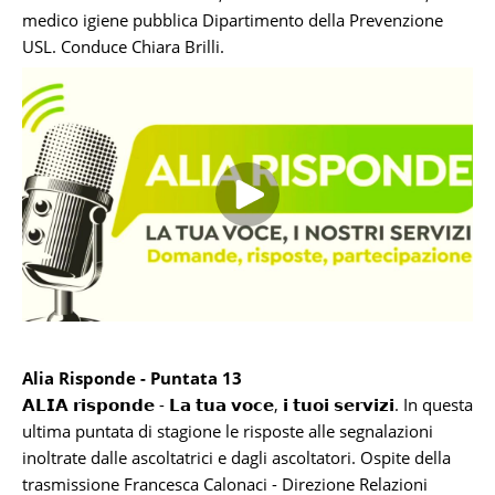
medico igiene pubblica Dipartimento della Prevenzione
USL. Conduce Chiara Brilli.
Alia Risponde - Puntata 13
𝗔𝗟𝗜𝗔 𝗿𝗶𝘀𝗽𝗼𝗻𝗱𝗲 - 𝗟𝗮 𝘁𝘂𝗮 𝘃𝗼𝗰𝗲, 𝗶 𝘁𝘂𝗼𝗶 𝘀𝗲𝗿𝘃𝗶𝘇𝗶. In questa
ultima puntata di stagione le risposte alle segnalazioni
inoltrate dalle ascoltatrici e dagli ascoltatori. Ospite della
trasmissione Francesca Calonaci - Direzione Relazioni