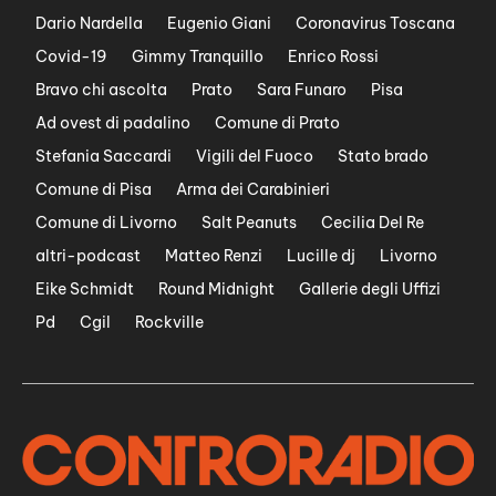
Dario Nardella
Eugenio Giani
Coronavirus Toscana
Covid-19
Gimmy Tranquillo
Enrico Rossi
Bravo chi ascolta
Prato
Sara Funaro
Pisa
Ad ovest di padalino
Comune di Prato
Stefania Saccardi
Vigili del Fuoco
Stato brado
Comune di Pisa
Arma dei Carabinieri
Comune di Livorno
Salt Peanuts
Cecilia Del Re
altri-podcast
Matteo Renzi
Lucille dj
Livorno
Eike Schmidt
Round Midnight
Gallerie degli Uffizi
Pd
Cgil
Rockville