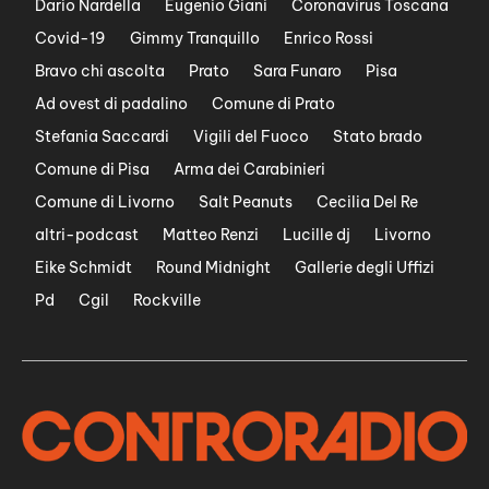
Dario Nardella
Eugenio Giani
Coronavirus Toscana
Covid-19
Gimmy Tranquillo
Enrico Rossi
Bravo chi ascolta
Prato
Sara Funaro
Pisa
Ad ovest di padalino
Comune di Prato
Stefania Saccardi
Vigili del Fuoco
Stato brado
Comune di Pisa
Arma dei Carabinieri
Comune di Livorno
Salt Peanuts
Cecilia Del Re
altri-podcast
Matteo Renzi
Lucille dj
Livorno
Eike Schmidt
Round Midnight
Gallerie degli Uffizi
Pd
Cgil
Rockville