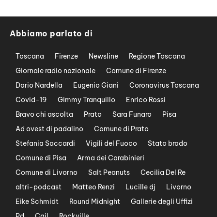
Abbiamo parlato di
Toscana
Firenze
Newsline
Regione Toscana
Giornale radio nazionale
Comune di Firenze
Dario Nardella
Eugenio Giani
Coronavirus Toscana
Covid-19
Gimmy Tranquillo
Enrico Rossi
Bravo chi ascolta
Prato
Sara Funaro
Pisa
Ad ovest di padalino
Comune di Prato
Stefania Saccardi
Vigili del Fuoco
Stato brado
Comune di Pisa
Arma dei Carabinieri
Comune di Livorno
Salt Peanuts
Cecilia Del Re
altri-podcast
Matteo Renzi
Lucille dj
Livorno
Eike Schmidt
Round Midnight
Gallerie degli Uffizi
Pd
Cgil
Rockville