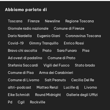
Abbiamo parlato di
Toscana
Firenze
Newsline
Regione Toscana
Giornale radio nazionale
Comune di Firenze
Dario Nardella
Eugenio Giani
Coronavirus Toscana
Covid-19
Gimmy Tranquillo
Enrico Rossi
Bravo chi ascolta
Prato
Sara Funaro
Pisa
Ad ovest di padalino
Comune di Prato
Stefania Saccardi
Vigili del Fuoco
Stato brado
Comune di Pisa
Arma dei Carabinieri
Comune di Livorno
Salt Peanuts
Cecilia Del Re
altri-podcast
Matteo Renzi
Lucille dj
Livorno
Eike Schmidt
Round Midnight
Gallerie degli Uffizi
Pd
Cgil
Rockville