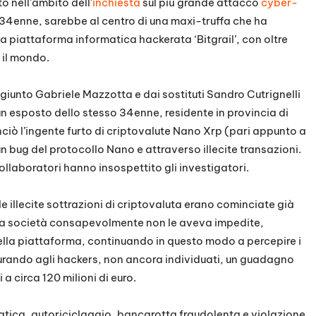
o nell’ambito dell’
inchiesta
sul più grande attacco
cyber-
 34enne, sarebbe al centro di una maxi-truffa che ha
lla piattaforma informatica hackerata ‘Bitgrail’, con oltre
 il mondo.
giunto Gabriele Mazzotta e dai sostituti Sandro Cutrignelli
 un esposto dello stesso 34enne, residente in provincia di
ciò l’ingente furto di criptovalute Nano Xrp (pari appunto a
un bug del protocollo Nano e attraverso illecite transazioni.
collaboratori hanno insospettito gli investigatori.
le illecite sottrazioni di criptovaluta erano cominciate già
lla società consapevolmente non le aveva impedite,
lla piattaforma, continuando in questo modo a percepire i
curando agli hackers, non ancora individuati, un guadagno
a circa 120 milioni di euro.
ormatica, autoriciclaggio, bancarotta fraudolenta e violazione