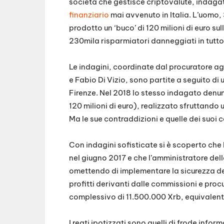
società che gestisce criptovalute, indagat
finanziario
mai avvenuto in Italia. L’uomo,
prodotto un ‘buco’ di 120 milioni di euro su
230mila risparmiatori danneggiati in tutto
Le indagini, coordinate dal procuratore ag
e Fabio Di Vizio, sono partite a seguito di
Firenze. Nel 2018 lo stesso indagato denun
120 milioni di euro), realizzato sfruttando 
Ma le sue contraddizioni e quelle dei suoi 
Con indagini sofisticate si è scoperto che 
nel giugno 2017 e che l’amministratore de
omettendo di implementare la sicurezza de
profitti derivanti dalle commissioni e pro
complessivo di 11.500.000 Xrb, equivalenti 
I reati ipotizzati sono quelli di frode inf