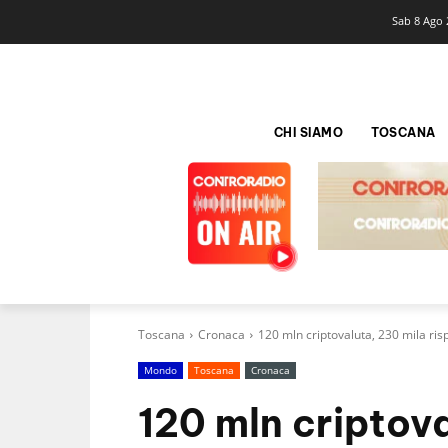
Sab 8 Ago 
CHI SIAMO
TOSCANA
Toscana
Cronaca
120 mln criptovaluta, 230 mila ri
Mondo
Toscana
Cronaca
120 mln criptov