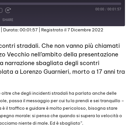
00:00
/
00:01:57
SHARE
|
Durata: 00:01:57
|
Registrato il 7 Dicembre 2022
scontri stradali. Che non vanno più chiamati
zzo Vecchio nell’ambito della presentazione
 La narrazione sbagliata degli scontri
tolata a Lorenzo Guarnieri, morto a 17 anni tra
 oltre che degli incidenti stradali ha parlato anche delle
le, passa il messaggio per cui tu la prendi e sei tranquillo –
à è il traffico e guidare è molto pericoloso, bisogna stare
mpegno morale: si pensa che quando si supera la velocità o
 facciamo niente di male. Ed è sbagliato”.