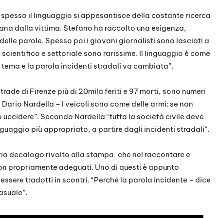
 spesso il linguaggio si appesantisce della costante ricerca
ana dalla vittima. Stefano ha raccolto una esigenza,
re delle parole. Spesso poi i giovani giornalisti sono lasciati a
scientifico e settoriale sono rarissime. Il linguaggio è come
l tema e la parola incidenti stradali va cambiata”.
ade di Firenze più di 20mila feriti e 97 morti, sono numeri
 Dario Nardella – I veicoli sono come delle armi: se non
uccidere”. Secondo Nardella “tutta la società civile deve
uaggio più appropriato, a partire dagli incidenti stradali”.
rio decalogo rivolto alla stampa, che nel raccontare e
non propriamente adeguati. Uno di questi è appunto
essere tradotti in scontri. “Perché la parola incidente – dice
asuale”.