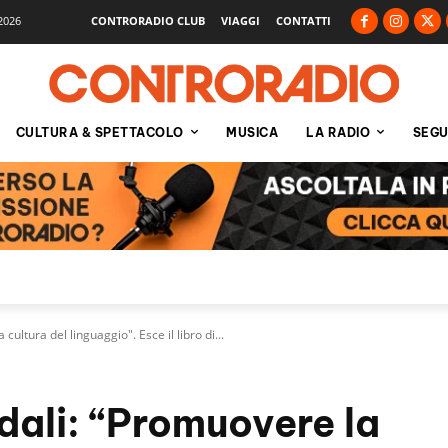
2026
CONTRORADIO CLUB
VIAGGI
CONTATTI
CULTURA & SPETTACOLO
MUSICA
LA RADIO
SEGU
cultura del linguaggio". Esce il libro di...
adali: “Promuovere la