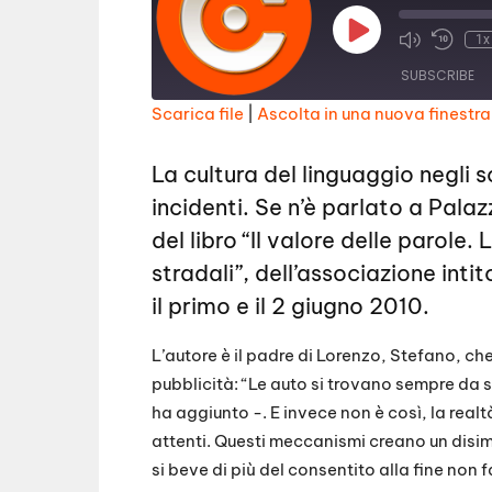
P
1x
l
a
SUBSCRIBE
y
E
Scarica file
|
Ascolta in una nuova finestra
p
i
SHARE
s
RSS FEED
o
La cultura del linguaggio negli 
d
LINK
e
incidenti. Se n’è parlato a Pala
EMBED
del libro “Il valore delle parole.
stradali”, dell’associazione inti
il primo e il 2 giugno 2010.
L’autore è il padre di Lorenzo, Stefano, che
pubblicità: “Le auto si trovano sempre da so
ha aggiunto -. E invece non è così, la realt
attenti. Questi meccanismi creano un disi
si beve di più del consentito alla fine non