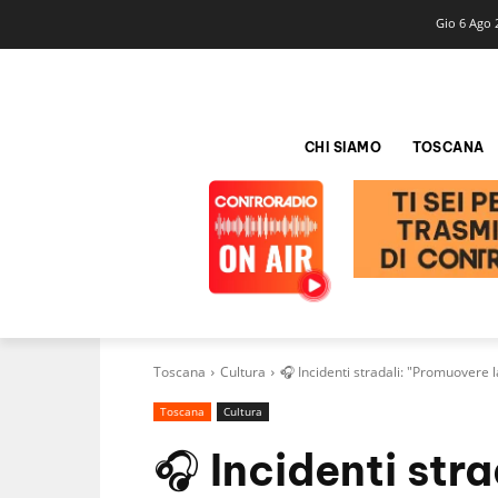
Gio 6 Ago 
CHI SIAMO
TOSCANA
Toscana
Cultura
🎧 Incidenti stradali: "Promuovere la 
Toscana
Cultura
🎧 Incidenti str