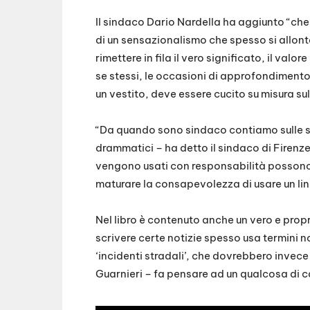
Il sindaco Dario Nardella ha aggiunto “che
di un sensazionalismo che spesso si allont
rimettere in fila il vero significato, il valo
se stessi, le occasioni di approfondimento 
un vestito, deve essere cucito su misura su
“Da quando sono sindaco contiamo sulle str
drammatici – ha detto il sindaco di Firenze
vengono usati con responsabilità possono 
maturare la consapevolezza di usare un ling
Nel libro è contenuto anche un vero e prop
scrivere certe notizie spesso usa termini 
‘incidenti stradali’, che dovrebbero invece 
Guarnieri – fa pensare ad un qualcosa di c