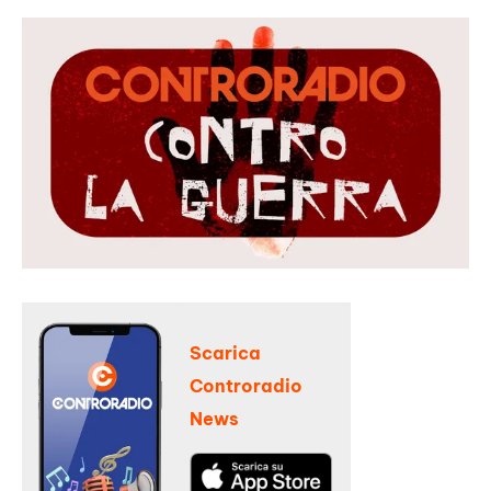
Scarica
Controradio
News