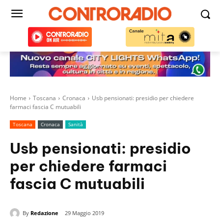
Home
Toscana
Cronaca
Usb pensionati: presidio per chiedere
farmaci fascia C mutuabili
Toscana
Cronaca
Sanità
Usb pensionati: presidio
per chiedere farmaci
fascia C mutuabili
By
Redazione
29 Maggio 2019