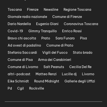
Toscana
Firenze
Newsline
Regione Toscana
Giornale radio nazionale
Comune di Firenze
Dario Nardella
Eugenio Giani
Coronavirus Toscana
Covid-19
Gimmy Tranquillo
Enrico Rossi
Bravo chi ascolta
Prato
Sara Funaro
Pisa
Ad ovest di padalino
Comune di Prato
Stefania Saccardi
Vigili del Fuoco
Stato brado
Comune di Pisa
Arma dei Carabinieri
Comune di Livorno
Salt Peanuts
Cecilia Del Re
altri-podcast
Matteo Renzi
Lucille dj
Livorno
Eike Schmidt
Round Midnight
Gallerie degli Uffizi
Pd
Cgil
Rockville