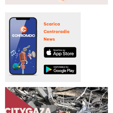
Scarica
Controradio
News