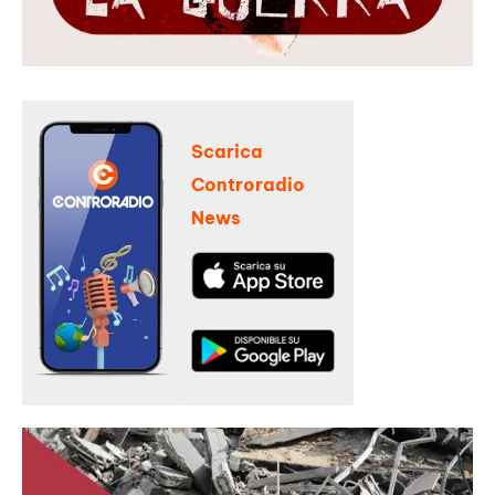
Scarica
Controradio
News