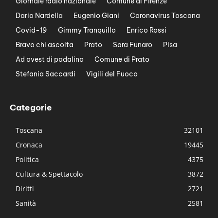
Giornale radio nazionale
Comune di Firenze
Dario Nardella
Eugenio Giani
Coronavirus Toscana
Covid-19
Gimmy Tranquillo
Enrico Rossi
Bravo chi ascolta
Prato
Sara Funaro
Pisa
Ad ovest di padalino
Comune di Prato
Stefania Saccardi
Vigili del Fuoco
Categorie
Toscana
32101
Cronaca
19445
Politica
4375
Cultura & Spettacolo
3872
Diritti
2721
Sanità
2581