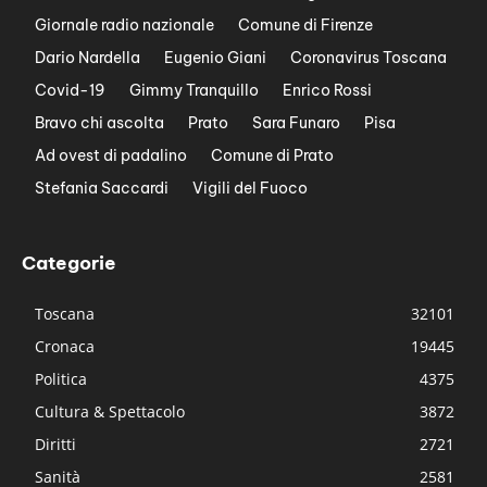
Giornale radio nazionale
Comune di Firenze
Dario Nardella
Eugenio Giani
Coronavirus Toscana
Covid-19
Gimmy Tranquillo
Enrico Rossi
Bravo chi ascolta
Prato
Sara Funaro
Pisa
Ad ovest di padalino
Comune di Prato
Stefania Saccardi
Vigili del Fuoco
Categorie
Toscana
32101
Cronaca
19445
Politica
4375
Cultura & Spettacolo
3872
Diritti
2721
Sanità
2581