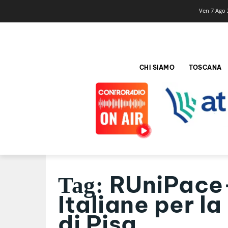
Ven 7 Ago 
CHI SIAMO
TOSCANA
RUniPace-
Tag:
Italiane per l
di Pisa