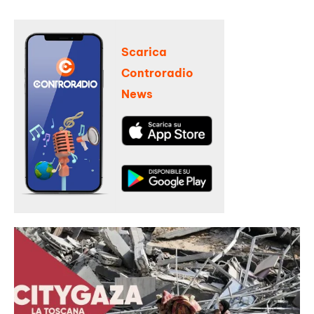
Scarica
Controradio
News