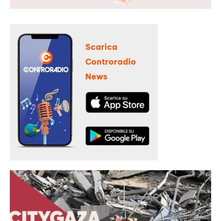
Scarica
Controradio
News