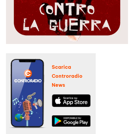
Scarica
Controradio
News