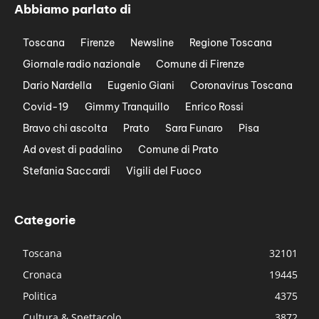
Abbiamo parlato di
Toscana
Firenze
Newsline
Regione Toscana
Giornale radio nazionale
Comune di Firenze
Dario Nardella
Eugenio Giani
Coronavirus Toscana
Covid-19
Gimmy Tranquillo
Enrico Rossi
Bravo chi ascolta
Prato
Sara Funaro
Pisa
Ad ovest di padalino
Comune di Prato
Stefania Saccardi
Vigili del Fuoco
Categorie
Toscana
32101
Cronaca
19445
Politica
4375
Cultura & Spettacolo
3872