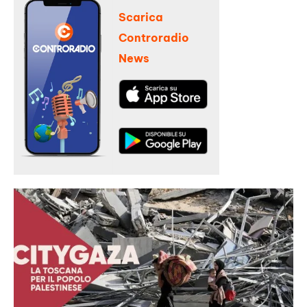
Scarica
Controradio
News