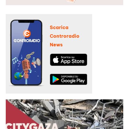
Scarica
Controradio
News