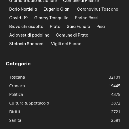
Giornale radio nazionale
Comune di Firenze
Dario Nardella
Eugenio Giani
Coronavirus Toscana
Covid-19
Gimmy Tranquillo
Enrico Rossi
Bravo chi ascolta
Prato
Sara Funaro
Pisa
Ad ovest di padalino
Comune di Prato
Stefania Saccardi
Vigili del Fuoco
Categorie
Toscana
32101
Cronaca
19445
Politica
4375
Cultura & Spettacolo
3872
Diritti
2721
Sanità
2581