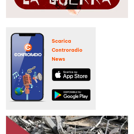
Scarica
Controradio
News