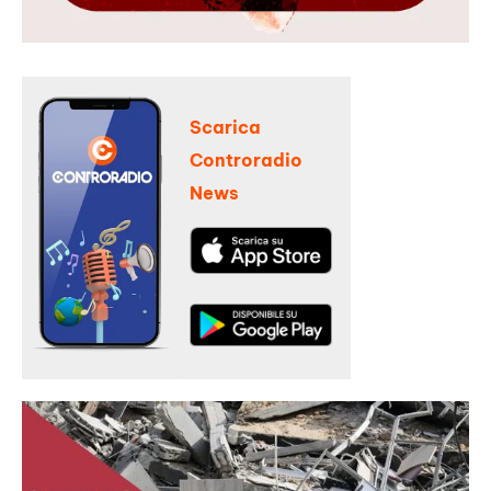
Scarica
Controradio
News