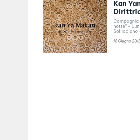
Kan Yan
Dirittri
Compagnia di
notte” - Lun
Sollicciano
18 Giugno 201