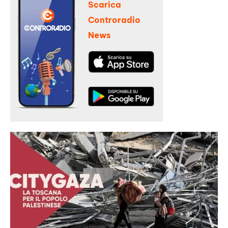
Scarica
Controradio
News