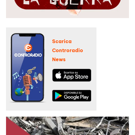
Scarica
Controradio
News