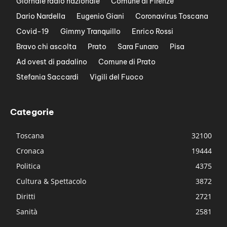
Giornale radio nazionale
Comune di Firenze
Dario Nardella
Eugenio Giani
Coronavirus Toscana
Covid-19
Gimmy Tranquillo
Enrico Rossi
Bravo chi ascolta
Prato
Sara Funaro
Pisa
Ad ovest di padalino
Comune di Prato
Stefania Saccardi
Vigili del Fuoco
Categorie
Toscana
32100
Cronaca
19444
Politica
4375
Cultura & Spettacolo
3872
Diritti
2721
Sanità
2581