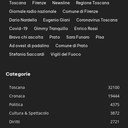
Toscana
Firenze
Newsline
Regione Toscana
Giornale radio nazionale
Comune di Firenze
Dario Nardella
Eugenio Giani
Coronavirus Toscana
Covid-19
Gimmy Tranquillo
Enrico Rossi
Bravo chi ascolta
Prato
Sara Funaro
Pisa
Ad ovest di padalino
Comune di Prato
Stefania Saccardi
Vigili del Fuoco
Categorie
Toscana
32100
Cronaca
19444
Politica
4375
Cultura & Spettacolo
3872
Diritti
2721