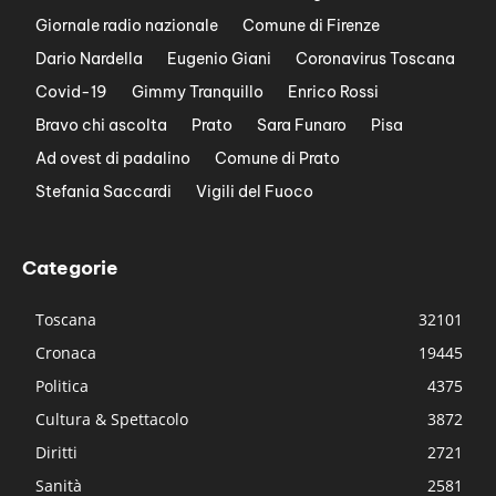
Giornale radio nazionale
Comune di Firenze
Dario Nardella
Eugenio Giani
Coronavirus Toscana
Covid-19
Gimmy Tranquillo
Enrico Rossi
Bravo chi ascolta
Prato
Sara Funaro
Pisa
Ad ovest di padalino
Comune di Prato
Stefania Saccardi
Vigili del Fuoco
Categorie
Toscana
32101
Cronaca
19445
Politica
4375
Cultura & Spettacolo
3872
Diritti
2721
Sanità
2581