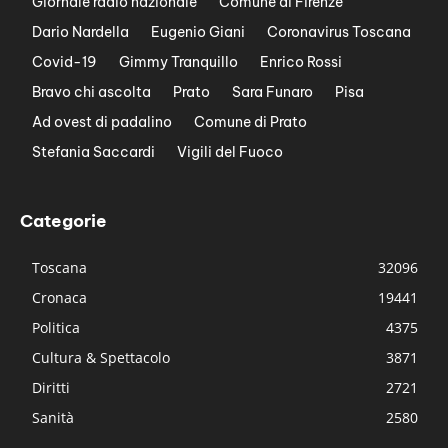
Giornale radio nazionale
Comune di Firenze
Dario Nardella
Eugenio Giani
Coronavirus Toscana
Covid-19
Gimmy Tranquillo
Enrico Rossi
Bravo chi ascolta
Prato
Sara Funaro
Pisa
Ad ovest di padalino
Comune di Prato
Stefania Saccardi
Vigili del Fuoco
Categorie
Toscana
32096
Cronaca
19441
Politica
4375
Cultura & Spettacolo
3871
Diritti
2721
Sanità
2580