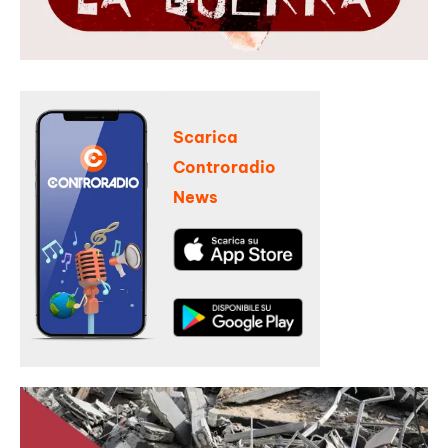
Scarica
Controradio
News